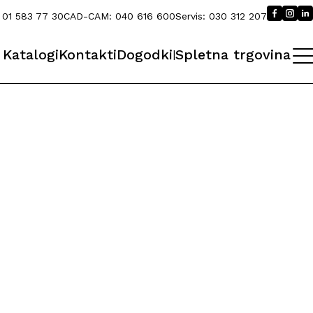
:
01 583 77 30
CAD-CAM:
040 616 600
Servis:
030 312 207
Katalogi
Kontakti
Dogodki
Spletna trgovina
|