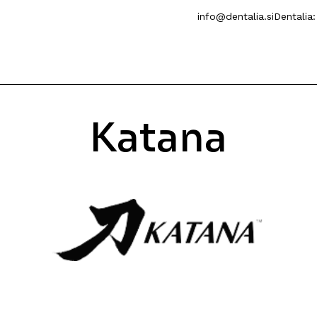
info@dentalia.si
Dentalia
Katana