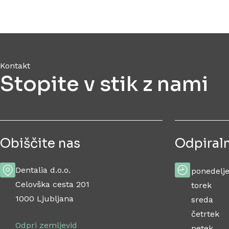
Kontakt
Stopite v stik z nami
Obiščite nas
Odpiraln
Dentalia d.o.o.
ponedelj
Celovška cesta 201
torek
1000 Ljubljana
sreda
četrtek
Odpri zemljevid
petek